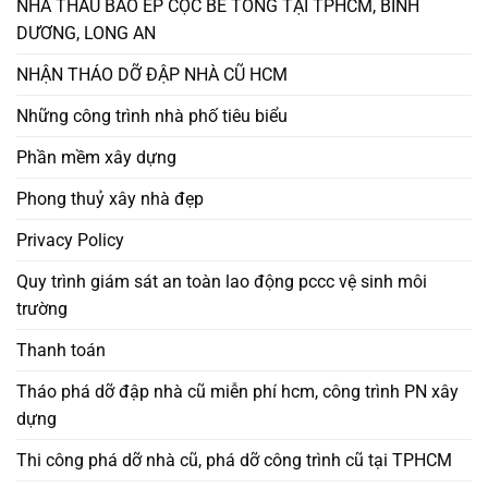
NHÀ THẦU BAO ÉP CỌC BÊ TÔNG TẠI TPHCM, BÌNH
DƯƠNG, LONG AN
NHẬN THÁO DỠ ĐẬP NHÀ CŨ HCM
Những công trình nhà phố tiêu biểu
Phần mềm xây dựng
Phong thuỷ xây nhà đẹp
Privacy Policy
Quy trình giám sát an toàn lao động pccc vệ sinh môi
trường
Thanh toán
Tháo phá dỡ đập nhà cũ miễn phí hcm, công trình PN xây
dựng
Thi công phá dỡ nhà cũ, phá dỡ công trình cũ tại TPHCM