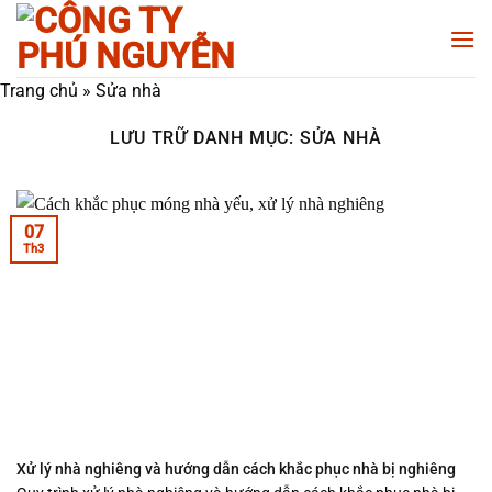
Chuyển
đến
nội
Trang chủ
»
Sửa nhà
dung
LƯU TRỮ DANH MỤC:
SỬA NHÀ
07
Th3
Xử lý nhà nghiêng và hướng dẫn cách khắc phục nhà bị nghiêng