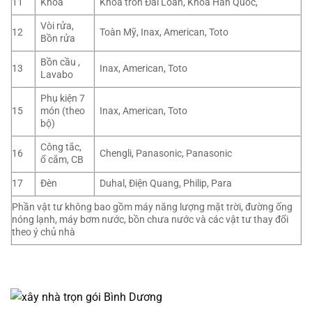
11
Khóa
Khóa tròn Đài Loan, Khóa Hàn Quốc,
Vòi rửa,
12
Toàn Mỹ, Inax, American, Toto
Bồn rửa
Bồn cầu ,
13
Inax, American, Toto
Lavabo
Phụ kiện 7
15
món (theo
Inax, American, Toto
bộ)
Công tắc,
16
Chengli, Panasonic, Panasonic
ổ cắm, CB
17
Đèn
Duhal, Điện Quang, Philip, Para
Phần vật tư không bao gồm máy năng lượng mặt trời, đường ống
nóng lạnh, máy bơm nước, bồn chưa nước và các vật tư thay đổi
theo ý chủ nhà