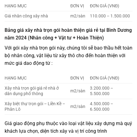
HẠNG MỤC
ĐƠN VỊ
ĐƠN GIÁ (VNĐ)
Giá nhân công xây nhà
m2/sàn
110.000 – 1.500.000
Bảng giá xây nhà trọn gói hoàn thiện giá rẻ tại Bình Dương
năm 2024 (Nhân công + Vật tư + Hoàn Thiện)
Với gói xây nhà trọn gói này, chúng tôi sẽ bao thầu hết toàn
bộ nhân công, vật liệu từ xây thô cho đến hoàn thiện với
mức giá dao động từ :
HẠNG MỤC
ĐƠN VỊ
ĐƠN GIÁ (VNĐ)
Xây nhà trọn gói giá rẻ nhà ở
3.200.000 –
m2/sàn
dân dụng phổ thông
5.500.000
Xây biệt thự trọn gói – Liền Kề –
4.500.000 –
m2/sàn
Phân Lô
6.500.000
Giá giao động phụ thuộc vào loại vật liệu xây dựng mà quý
khách lựa chọn, diện tích xây và vị trí công trình