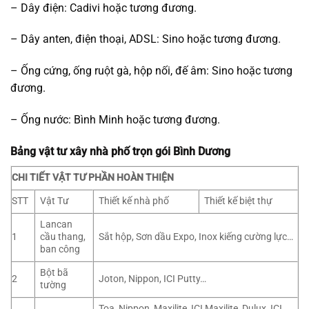
– Dây điện: Cadivi hoặc tương đương.
– Dây anten, điện thoại, ADSL: Sino hoặc tương đương.
– Ống cứng, ống ruột gà, hộp nối, đế âm: Sino hoặc tương
đương.
– Ống nước: Bình Minh hoặc tương đương.
Bảng vật tư xây nhà phố trọn gói Bình Dương
CHI TIẾT VẬT TƯ PHẦN HOÀN THIỆN
STT
Vật Tư
Thiết kế nhà phố
Thiết kế biệt thự
Lancan
1
cầu thang,
Sắt hộp, Sơn dầu Expo, Inox kiếng cường lực…
ban công
Bột bã
2
Joton, Nippon, ICI Putty…
tường
Toa, Nippon, Maxilite, ICI Maxilite, Dulux, ICI