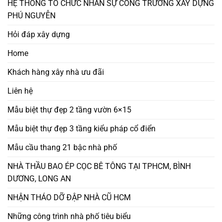
HỆ THÔNG TỔ CHỨC NHÂN SỰ CÔNG TRƯỜNG XÂY DỰNG
PHÚ NGUYỄN
Hỏi đáp xây dựng
Home
Khách hàng xây nhà ưu đãi
Liên hệ
Mẫu biệt thự đẹp 2 tầng vườn 6×15
Mẫu biệt thự đẹp 3 tầng kiểu pháp cổ điển
Mẫu cầu thang 21 bậc nhà phố
NHÀ THẦU BAO ÉP CỌC BÊ TÔNG TẠI TPHCM, BÌNH
DƯƠNG, LONG AN
NHẬN THÁO DỠ ĐẬP NHÀ CŨ HCM
Những công trình nhà phố tiêu biểu