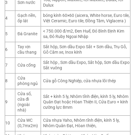
3
Sơn nước
Dulux
Gạch nền,
bóng kính 60×60 (aicera, White horse, Euro tile,
4
ốp lát
Việt Ceramic, Euro tile, Đồng Tâm, Viglacera )
< 750.000 đ/m2, Đen Huế, Đỏ Bình Định Kim
5
Đá Granite
sa, Đỏ Ruby Ngọai Nhập
Tay vịn
Sắt hộp, Sơn dầu Expo Sắt + Sơn dầu, Trụ Gỗ,
6
cầu thang
Gỗ Căm xe, Inox kính
Sắt hộp , Sơn dầu Expo, Sắt hộp, Sơn dầu Expo
7
Cửa cổng
Sắt vuông
Cửa
8
Cửa gỗ Công Nghiệp, cửa nhựa lõi thép
phòng ngủ
Cửa sổ,
Sắt + kính 5 ly, Nhôm tĩnh điện, kính 5 ly, Nhôm
cửa đi
9
Quân Đạt hoặc Hòan Thiện II, Cửa Euro + kính
(ngoài
cường lực 8mm
nhà)
Cửa WC
Cửa nhựa Yaho, Nhôm tĩnh điện, kính 5 ly,
10
(0,7mx2m)
Nhôm Quân Đạt, Hòan thiện,