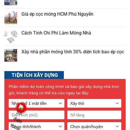
Giá ép cọc móng HCM Phú Nguyễn
Cách Tính Chi Phí Làm Móng Nhà
Xây nhà phần móng tính 30% diện tích bao ép cọc
TIỆN ÍCH XÂY DỰNG
Phần mềm dự toán công trình và báo giá xây dựng nhà trọn
gói, khách hàng có thể tra cứu ngay tại đây: