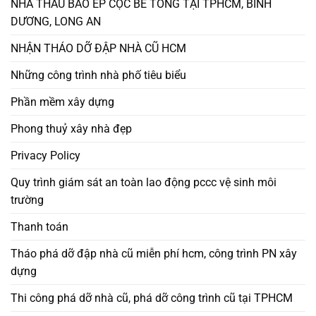
NHÀ THẦU BAO ÉP CỌC BÊ TÔNG TẠI TPHCM, BÌNH
DƯƠNG, LONG AN
NHẬN THÁO DỠ ĐẬP NHÀ CŨ HCM
Những công trình nhà phố tiêu biểu
Phần mềm xây dựng
Phong thuỷ xây nhà đẹp
Privacy Policy
Quy trình giám sát an toàn lao động pccc vệ sinh môi
trường
Thanh toán
Tháo phá dỡ đập nhà cũ miễn phí hcm, công trình PN xây
dựng
Thi công phá dỡ nhà cũ, phá dỡ công trình cũ tại TPHCM