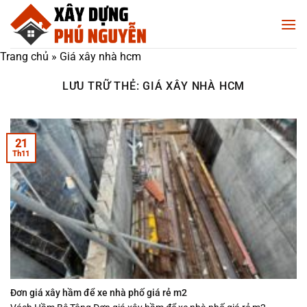
Chuyển
đến
nội
Trang chủ
»
Giá xây nhà hcm
dung
LƯU TRỮ THẺ:
GIÁ XÂY NHÀ HCM
21
Th11
Đơn giá xây hầm để xe nhà phố giá rẻ m2