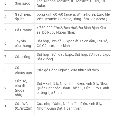
Toa, Nippon, Maxilite, ICI Maxilite, Dulux, ICI
3
Sơn nước
Dulux
Gạch nền,
bóng kính 60×60 (aicera, White horse, Euro tile,
4
ốp lát
Việt Ceramic, Euro tile, Đồng Tâm, Viglacera )
< 750.000 đ/m2, Đen Huế, Đỏ Bình Định Kim
5
Đá Granite
sa, Đỏ Ruby Ngọai Nhập
Tay vịn
Sắt hộp, Sơn dầu Expo Sắt + Sơn dầu, Trụ Gỗ,
6
cầu thang
Gỗ Căm xe, Inox kính
Sắt hộp , Sơn dầu Expo, Sắt hộp, Sơn dầu Expo
7
Cửa cổng
Sắt vuông
Cửa
8
Cửa gỗ Công Nghiệp, cửa nhựa lõi thép
phòng ngủ
Cửa sổ,
Sắt + kính 5 ly, Nhôm tĩnh điện, kính 5 ly, Nhôm
cửa đi
9
Quân Đạt hoặc Hòan Thiện II, Cửa Euro + kính
(ngoài
cường lực 8mm
nhà)
Cửa WC
Cửa nhựa Yaho, Nhôm tĩnh điện, kính 5 ly,
10
(0,7mx2m)
Nhôm Quân Đạt, Hòan thiện,