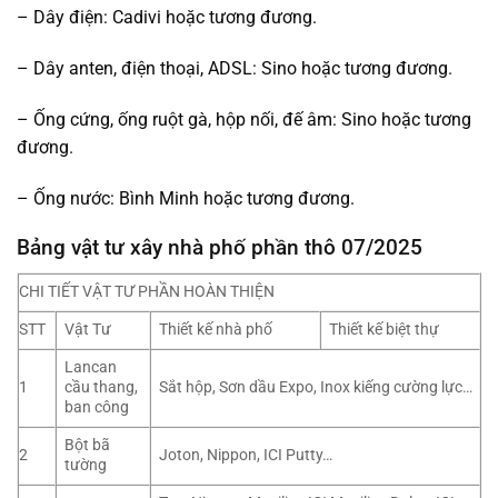
– Dây điện: Cadivi hoặc tương đương.
– Dây anten, điện thoại, ADSL: Sino hoặc tương đương.
– Ống cứng, ống ruột gà, hộp nối, đế âm: Sino hoặc tương
đương.
– Ống nước: Bình Minh hoặc tương đương.
Bảng vật tư xây nhà phố phần thô 07/2025
CHI TIẾT VẬT TƯ PHẦN HOÀN THIỆN
STT
Vật Tư
Thiết kế nhà phố
Thiết kế biệt thự
Lancan
1
cầu thang,
Sắt hộp, Sơn dầu Expo, Inox kiếng cường lực…
ban công
Bột bã
2
Joton, Nippon, ICI Putty…
tường