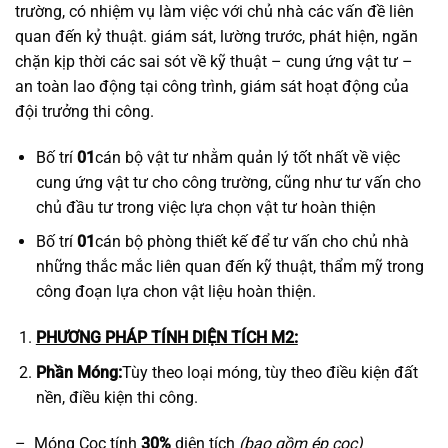
trường, có nhiệm vụ làm việc với chủ nhà các vấn đề liên
quan đến kỷ thuật. giám sát, lường trước, phát hiện, ngăn
chặn kịp thời các sai sót về kỹ thuật – cung ứng vật tư –
an toàn lao động tại công trình, giám sát hoạt động của
đội trưởng thi công.
Bố trí
01
cán bộ vật tư nhằm quản lý tốt nhất về việc
cung ứng vật tư cho công trường, cũng như tư vấn cho
chủ đầu tư trong việc lựa chọn vật tư hoàn thiện
Bố trí
01
cán bộ phòng thiết kế để tư vấn cho chủ nhà
những thắc mắc liên quan đến kỹ thuật, thẩm mỹ trong
công đoạn lựa chon vật liệu hoàn thiện.
PHƯƠNG PHÁP TÍNH DIỆN TÍCH M2:
Phần Móng:
Tùy theo loại móng, tùy theo điều kiện đất
nền, điều kiện thi công.
– Móng Cọc tính
30%
diện tích
(bao gồm ép cọc)