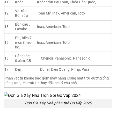
11
Khóa
Khóa tròn Đài Loan, Khóa Hàn Quốc,
Vòi rửa,
12
Toàn Mỹ, Inax, American, Toto
Bồn rửa
Bồn cầu ,
13
Inax, American, Toto
Lavabo
Phụ kiện 7
15
món (theo
Inax, American, Toto
bộ)
Công tắc,
16
Chengli, Panasonic, Panasonic
ổ cắm, CB
17
Đèn
Duhal, Điện Quang, Philip, Para
Phần vật tư không bao gồm máy năng lượng mặt trời, đường ống
nóng lạnh, các vật tư thay đổi theo ý chủ nhà
Đơn Giá Xây Nhà phần thô Gò Vấp 2025