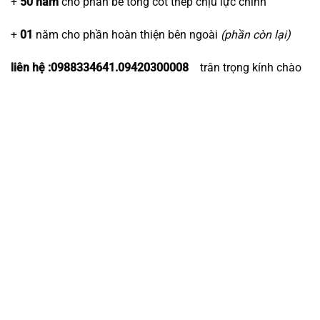
+
50 năm
cho phần bê tông cốt thép chịu lực chính
+
01
năm cho phần hoàn thiện bên ngoài
(phần còn lại)
liên hệ :0988334641.09420300008
trân trọng kính chào