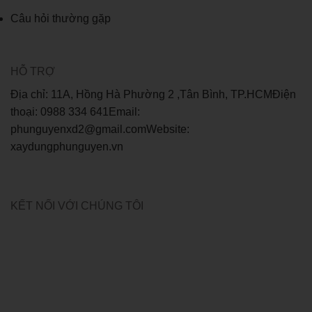
Câu hỏi thường gặp
HỖ TRỢ
Địa chỉ: 11A, Hồng Hà Phường 2 ,Tân Bình, TP.HCMĐiện
thoại: 0988 334 641Email:
phunguyenxd2@gmail.comWebsite:
xaydungphunguyen.vn
KẾT NỐI VỚI CHÚNG TÔI