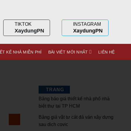
TIKTOK
INSTAGRAM
XaydungPN
XaydungPN
ẾT KẾ NHÀ MIỄN PHÍ
BÀI VIẾT MỚI NHẤT
LIÊN HỆ
TRANG
Bảng báo giá thiết kế nhà phố nhà
biệt thự tại TP HCM
Bảng giá vật tư cát đá ván xây dựng
sau dich covic