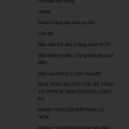
Hỏi đáp xây dựng
Home
Khách hàng xây nhà ưu đãi
Liên hệ
Mẫu biệt thự đẹp 2 tầng vườn 6×15
Mẫu biệt thự đẹp 3 tầng kiểu pháp cổ
điển
Mẫu cầu thang 21 bậc nhà phố
NHÀ THẦU BAO ÉP CỌC BÊ TÔNG
TẠI TPHCM, BÌNH DƯƠNG, LONG
AN
NHẬN THÁO DỠ ĐẬP NHÀ CŨ
HCM
Những công trình nhà phố tiêu biểu