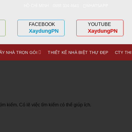
HỒ CHÍ MINH
0988 334 4641
WHATSAPP
FACEBOOK
YOUTUBE
XaydungPN
XaydungPN
ÂY NHÀ TRỌN GÓI
THIẾT KẾ NHÀ BIỆT THỰ ĐẸP
CTY THI
m kiếm. Có lẽ việc tìm kiếm có thể giúp ích.