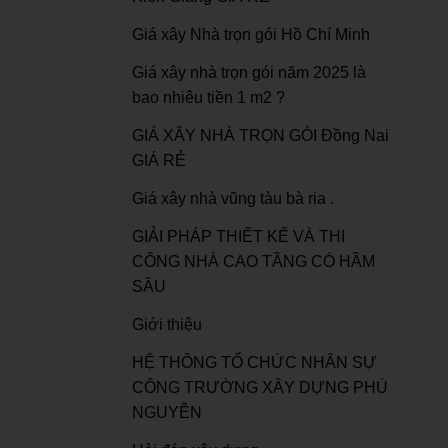
Giá xây Nhà trọn gói Hồ Chí Minh
Giá xây nhà trọn gói năm 2025 là
bao nhiêu tiền 1 m2 ?
GIÁ XÂY NHÀ TRỌN GÓI Đồng Nai
GIÁ RẺ
Giá xây nhà vũng tàu bà rịa .
GIẢI PHÁP THIẾT KẾ VÀ THI
CÔNG NHÀ CAO TẦNG CÓ HẦM
SÂU
Giới thiệu
HỆ THÔNG TỔ CHỨC NHÂN SỰ
CÔNG TRƯỜNG XÂY DỰNG PHÚ
NGUYỄN