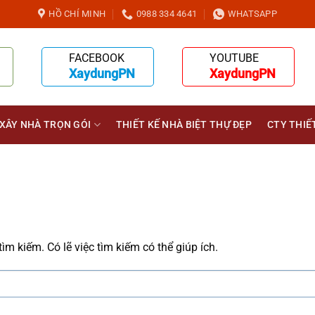
HỒ CHÍ MINH
0988 334 4641
WHATSAPP
FACEBOOK
YOUTUBE
XaydungPN
XaydungPN
XÂY NHÀ TRỌN GÓI
THIẾT KẾ NHÀ BIỆT THỰ ĐẸP
CTY THIẾ
m kiếm. Có lẽ việc tìm kiếm có thể giúp ích.