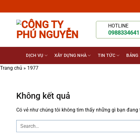
Chuyển
đến
nội
HOTLINE
dung
0988334641
DỊCH VỤ
XÂY DỰNG NHÀ
TIN TỨC
BẢNG 
Trang chủ
»
1977
Không kết quả
Có vẻ như chúng tôi không tìm thấy những gì bạn đang tì