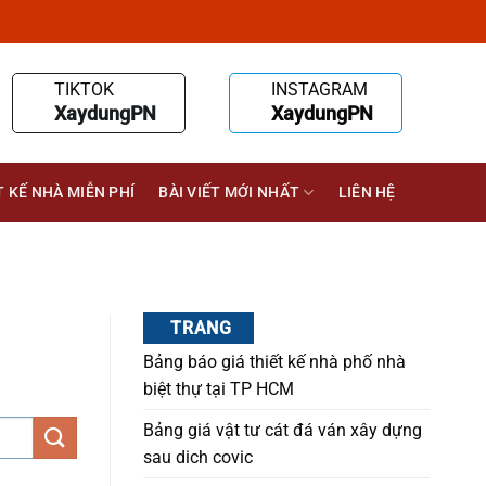
TIKTOK
INSTAGRAM
XaydungPN
XaydungPN
T KẾ NHÀ MIỄN PHÍ
BÀI VIẾT MỚI NHẤT
LIÊN HỆ
TRANG
Bảng báo giá thiết kế nhà phố nhà
biệt thự tại TP HCM
Bảng giá vật tư cát đá ván xây dựng
sau dich covic