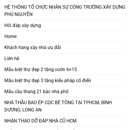
HỆ THÔNG TỔ CHỨC NHÂN SỰ CÔNG TRƯỜNG XÂY DỰNG
PHÚ NGUYỄN
Hỏi đáp xây dựng
Home
Khách hàng xây nhà ưu đãi
Liên hệ
Mẫu biệt thự đẹp 2 tầng vườn 6×15
Mẫu biệt thự đẹp 3 tầng kiểu pháp cổ điển
Mẫu cầu thang 21 bậc nhà phố
NHÀ THẦU BAO ÉP CỌC BÊ TÔNG TẠI TPHCM, BÌNH
DƯƠNG, LONG AN
NHẬN THÁO DỠ ĐẬP NHÀ CŨ HCM