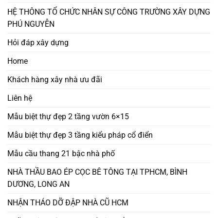
HỆ THÔNG TỔ CHỨC NHÂN SỰ CÔNG TRƯỜNG XÂY DỰNG
PHÚ NGUYỄN
Hỏi đáp xây dựng
Home
Khách hàng xây nhà ưu đãi
Liên hệ
Mẫu biệt thự đẹp 2 tầng vườn 6×15
Mẫu biệt thự đẹp 3 tầng kiểu pháp cổ điển
Mẫu cầu thang 21 bậc nhà phố
NHÀ THẦU BAO ÉP CỌC BÊ TÔNG TẠI TPHCM, BÌNH
DƯƠNG, LONG AN
NHẬN THÁO DỠ ĐẬP NHÀ CŨ HCM